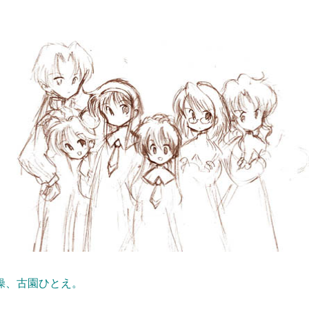
操、古園ひとえ。