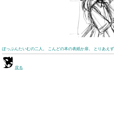
ぽっぷんたいむの二人。 こんどの本の表紙か扉。 とりあえ
戻る