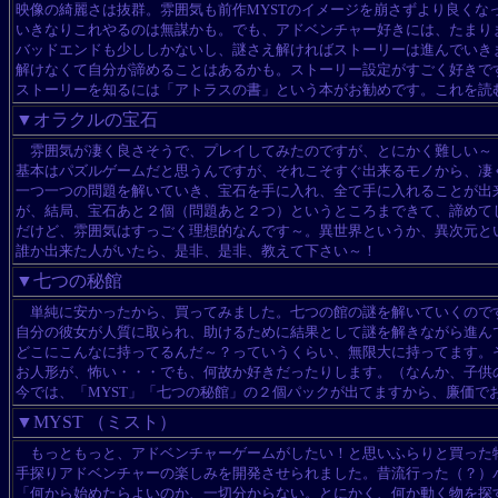
映像の綺麗さは抜群。雰囲気も前作MYSTのイメージを崩さずより良くな
いきなりこれやるのは無謀かも。でも、アドベンチャー好きには、たまり
バッドエンドも少ししかないし、謎さえ解ければストーリーは進んでいき
解けなくて自分が諦めることはあるかも。ストーリー設定がすごく好きで
ストーリーを知るには「アトラスの書」という本がお勧めです。これを読むと
▼オラクルの宝石
雰囲気が凄く良さそうで、プレイしてみたのですが、とにかく難しい～
基本はパズルゲームだと思うんですが、それこそすぐ出来るモノから、凄
一つ一つの問題を解いていき、宝石を手に入れ、全て手に入れることが出
が、結局、宝石あと２個（問題あと２つ）というところまできて、諦めて
だけど、雰囲気はすっごく理想的なんです～。異世界というか、異次元と
誰か出来た人がいたら、是非、是非、教えて下さい～！
▼七つの秘館
単純に安かったから、買ってみました。七つの館の謎を解いていくので
自分の彼女が人質に取られ、助けるために結果として謎を解きながら進ん
どこにこんなに持ってるんだ～？っていうくらい、無限大に持ってます。
お人形が、怖い・・・でも、何故か好きだったりします。（なんか、子供
今では、「MYST」「七つの秘館」の２個パックが出てますから、廉価で
▼MYST （ミスト）
もっともっと、アドベンチャーゲームがしたい！と思いふらりと買った物
手探りアドベンチャーの楽しみを開発させられました。昔流行った（？）
「何から始めたらよいのか、一切分からない。とにかく、何か動く物を探