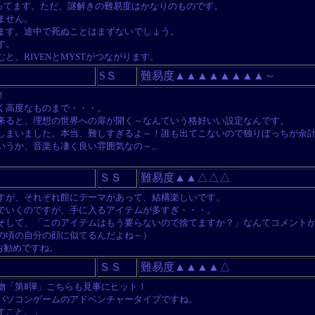
ってます。ただ、謎解きの難易度はかなりのものです。
ません。
ます。途中で死ぬことはまずないでしょう。
す。
、RIVENとMYSTがつながります。
SＳ
難易度▲▲▲▲▲▲▲▲～
！
く高度なものまで・・・。
来ると、理想の世界への扉が開く～なんていう格好いい設定なんです。
しまいました。本当、難しすぎるよ～！誰も出てこないので独りぼっちが余
いうか、音楽も凄く良い雰囲気なの～。
ＳＳ
難易度▲▲△△△
すが、それぞれ館にテーマがあって、結構楽しいです。
でいくのですが、手に入るアイテムが多すぎ・・・。
そして、「このアイテムはもう要らないので捨てますか？」なんてコメント
の頃の自分の顔に似てるんだよね～）
お勧めですね。
ＳＳ
難易度▲▲▲▲△
「第Ⅱ弾」こちらも見事にヒット！
パソコンゲームのアドベンチャータイプですね。
すこと。」