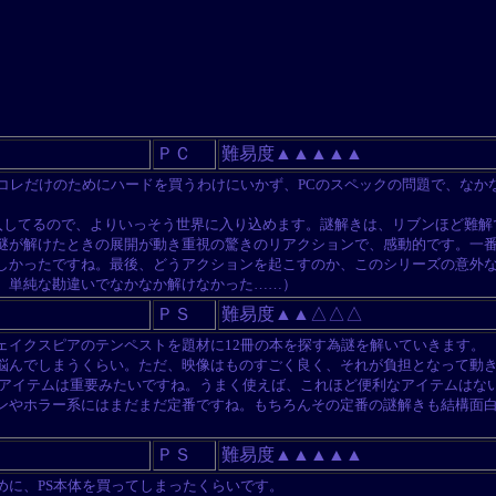
ＰＣ
難易度▲▲▲▲▲
コレだけのためにハードを買うわけにいかず、PCのスペックの問題で、なかな
導入してるので、よりいっそう世界に入り込めます。謎解きは、リブンほど難解
謎が解けたときの展開が動き重視の驚きのリアクションで、感動的です。一
しかったですね。最後、どうアクションを起こすのか、このシリーズの意外
、単純な勘違いでなかなか解けなかった……）
ＰＳ
難易度▲▲△△△
ェイクスピアのテンペストを題材に12冊の本を探す為謎を解いていきます。
て悩んでしまうくらい。ただ、映像はものすごく良く、それが負担となって動き
うアイテムは重要みたいですね。うまく使えば、これほど便利なアイテムはな
ンやホラー系にはまだまだ定番ですね。もちろんその定番の謎解きも結構面白
ＰＳ
難易度▲▲▲▲▲
めに、PS本体を買ってしまったくらいです。