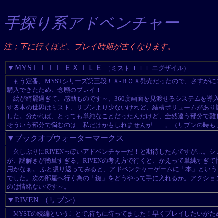
手探り系アドベンチャー
注；下に行くほど、プレイ時期が古くなります。
▼MYST ＩＩＩ ＥＸＩＬＥ
（ミスト ＩＩＩ エグザイル）
もう定番、MYSTシリーズ第三段！
Ｘ-ＢＯＸ発売だったので、さすがに
購入できたため、念願のプレイ
！
絵が綺麗過ぎて、感動ものです～。
360度画面を見渡せるシステムを
する本の世界はミスト、リブンより少ないけれど、結構ボリュームがあり
した。分かれば、とっても単純なことだったんだけど、全然違う部分で難
そういう部分で悩むのは、私だけかもしれませんが……。（リブンの時も
▼ブックオブウォーターマークス
久しぶりにRIVENっぽいアドベンチャーだ！と期待したんですが…。シ
が、謎解きが簡単すぎる。RIVENの考え方で行くと、かえって単純すぎ
用かなぁ。 ふと振り返ってみると、アドベンチャーゲームに「本」とい
でした。次の部屋へ行く為の「鍵」をどうやって手に入れるか。アクショ
のは情緒ないです～。
▼RIVEN （リブン）
MYSTの続編ということで,待ちに待ってました！早くプレイしたいがた