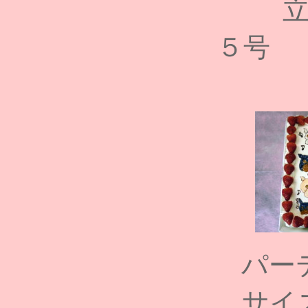
５号 
パー
サイ