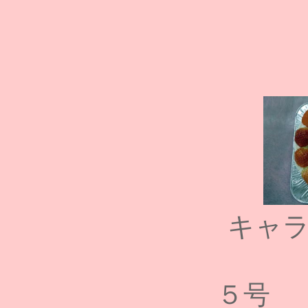
キャ
５号 