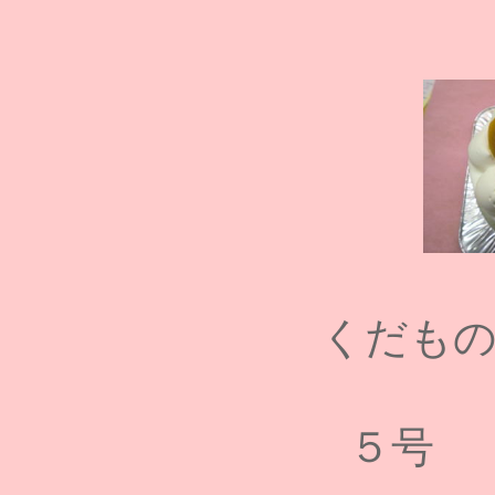
くだも
５号 