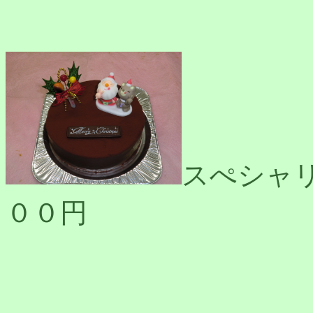
スぺシャ
００円