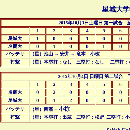
星城大学
2015年10月3日土曜日 第一試合
1
2
3
4
5
6
1
0
0
1
0
0
星城大
0
1
0
0
1
0
名商大
バッテリ
（星）
池山 → 安井 → 竜本－小椋
西濵、安井、
打撃
（星）
本塁打：なし 三塁打：
なし
二塁打：
2015年10月4日 日曜日 第二試合
1
2
3
4
5
6
0
2
0
0
0
0
名商大
0
1
2
0
0
0
星城大
－小椋
バッテリ
（星）西濱
打撃
（星）本塁打：出蔵 三塁打：松野 二塁打：小