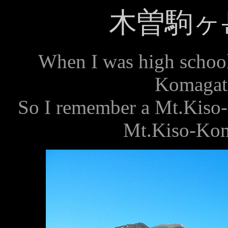
木曽駒ヶ
When I was high school
Komagat
So I remember a Mt.Kiso-
Mt.Kiso-Kom