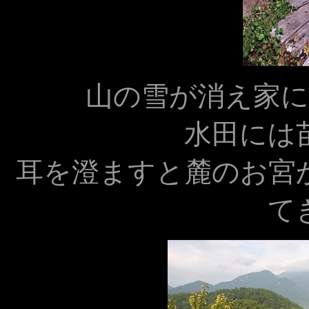
山の雪が消え家
水田には
耳を澄ますと麓のお宮
て