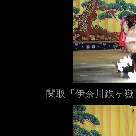
関取「伊奈川鉄ヶ嶽」（In