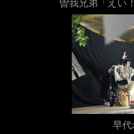
曽我兄弟「えい
早代