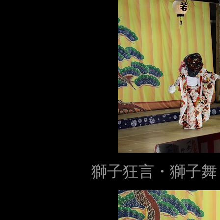
獅子狂言・獅子舞