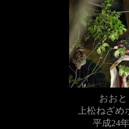
おおと
上松ねざめ
平成24