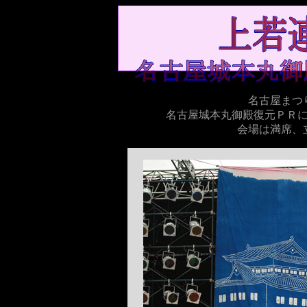
名古屋まつ
名古屋城本丸御殿復元ＰＲ
会場は満席、