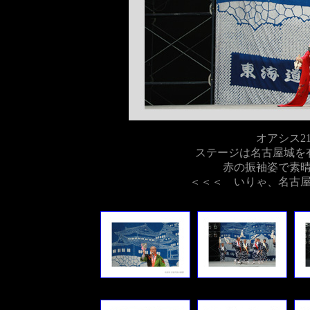
オアシス2
ステージは名古屋城を
赤の振袖姿で素
＜＜＜ いりゃ、名古