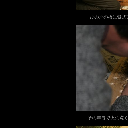
ひのきの板に紫式
その年毎で火の点