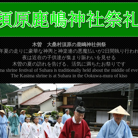
木曽 大桑村須原の鹿嶋神社例祭
年夏の走りに豪華な神輿と神楽連の悪魔払いが2日間執り行わ
夜は近在の子供達が集まり賑わいを見せる
木曽の夏の訪れを告げる、活気に満ちたお祭りです
 shrine festival of Suhara is traditionally held about the middle of eve
The Kasima shrine is at Suhara in the Ookuwa-mura of kiso