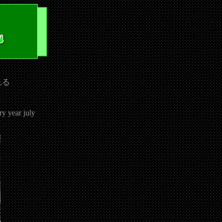
れる
ry year july