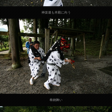
神楽連も本殿に向う
奉納舞い