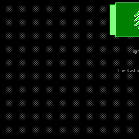
毎
The Kashima