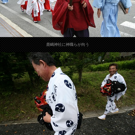
鹿嶋神社に神職らが向う