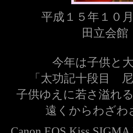
平成１５年１０
田立会館
今年は子供と
「太功記十段目 
子供ゆえに若さ溢れ
遠くからわざわ
Canon EOS Kiss SIGMA 