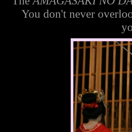
The
AMAGASAKI NO D
You don't never overloo
yo