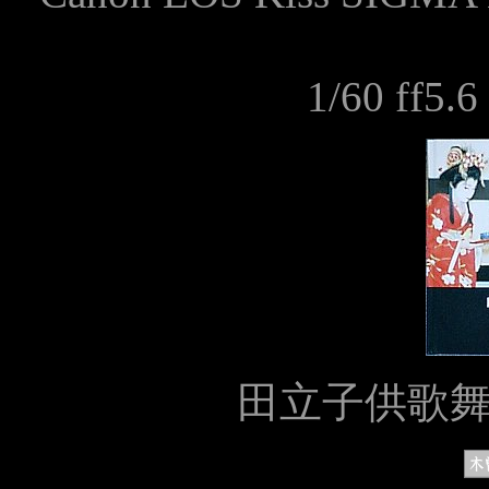
1/60
f
f5.6
田立子供歌