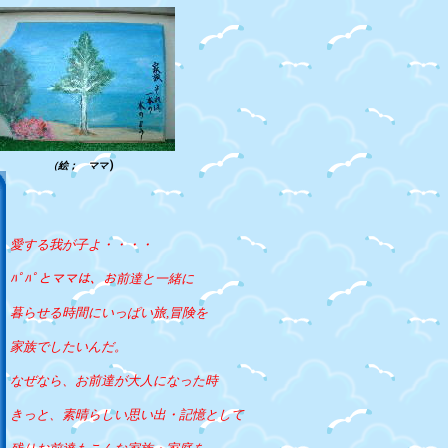
）
（絵； ママ
愛する我が子よ・・・・
ﾊﾟﾊﾟとママは、お前達と一緒に
暮らせる時間にいっぱい旅,冒険を
家族でしたいんだ。
なぜなら、お前達が大人になった時
きっと、素晴らしい思い出・記憶として