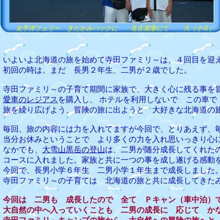
太平洋フェリー きたかみバックに 名古屋港にて 大（小６）・
いよいよ北海道の旅を始めて寺田ファミリ～は、４回目を迎
初回の時は、まだ 長男２年生、二男が２歳でした。
寺田ファミリ～の子育て期間に家族で、大きく心に残る事を
愛車のレジアス
を購入し、 ホテルを利用しないで この車で
旅を繰り広げよう、冒険の旅に出ようと 大好きな北海道の
毎回、旅の内容には力を入れてますが今回で、とりあえず、
当分お休みということで より多くの力を入れ思いっきり心
なかでも、
大雪山黒岳の登山
は、二男が随分成長してくれた
コースに入れました。家族と共に一つの事を成し遂げる感動
今回で、長男小学６年生 二男小学１年生まで成長しました
寺田ファミリ～の子育ては 北海道の旅と共に成長してきた
今回は 二男も 成長したので 全て Ｐキャン（車中泊）
大自然の中へ入っていくことも 二男の成長に 応じて か