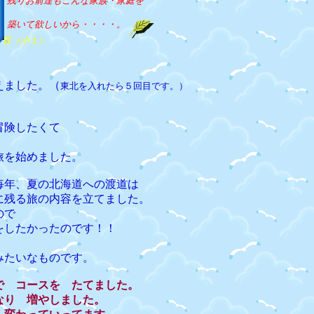
残りお前達もこんな家族・家庭を
築いて欲しいから・・・・。
直（小１）
えました。（
東北を入れたら５回目です。）
冒険したくて
旅を始めました。
毎年、夏の北海道への渡道は
に残る旅の内容を立てました。
ので
をしたかったのです！！
。
みたいなものです。
で コースを たてました。
なり 増やしました。