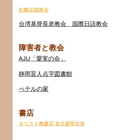
札幌北部教会
台湾基督長老教会 国際日語教会
障害者と教会
AJU「愛実の会」
静岡盲人点字図書館
べテルの家
書店
キリスト教書店 名古屋聖文舎