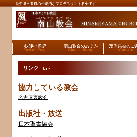
愛知県日進市の伝統的なプロテスタント教会です。
牧師の挨拶
南山教会のあゆみ
定例集会のご
Pastor's Page
Church History
Information
リンク
Link
協力している教会
名古屋東教会
出版社・放送
日本聖書協会