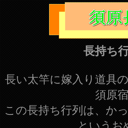
長持ち
長い太竿に嫁入り道具
須原
この長持ち行列は、か
というお