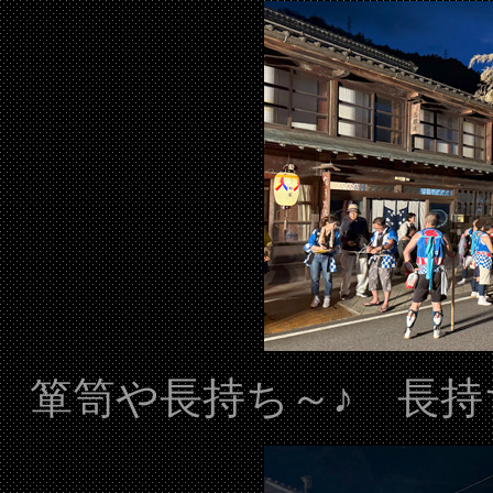
箪笥や長持ち～♪ 長