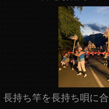
長持ち竿を長持ち唄に