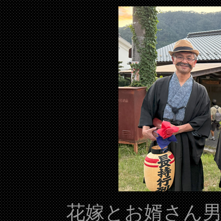
花嫁とお婿さん